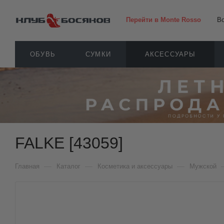
Перейти в Monte Rosso
В
ОБУВЬ
СУМКИ
АКСЕССУАРЫ
FALKE [43059]
—
—
—
Главная
Каталог
Косметика и аксессуары
Мужской