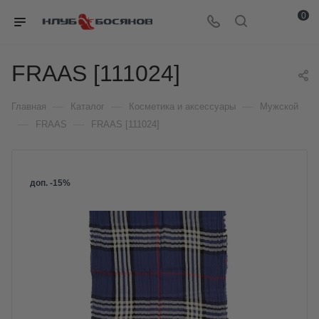
0
FRAAS [111024]
—
—
—
Главная
Каталог
Косметика и аксессуары
Мужской
—
—
FRAAS
FRAAS [111024]
доп. -15%