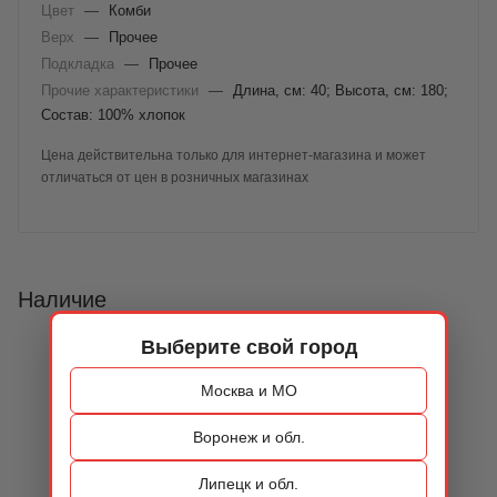
Цвет
—
Комби
Верх
—
Прочее
Подкладка
—
Прочее
Прочие характеристики
—
Длина, см: 40; Высота, см: 180;
Состав: 100% хлопок
Цена действительна только для интернет-магазина и может
отличаться от цен в розничных магазинах
Наличие
Выберите свой город
Москва и МО
Воронеж и обл.
Липецк и обл.