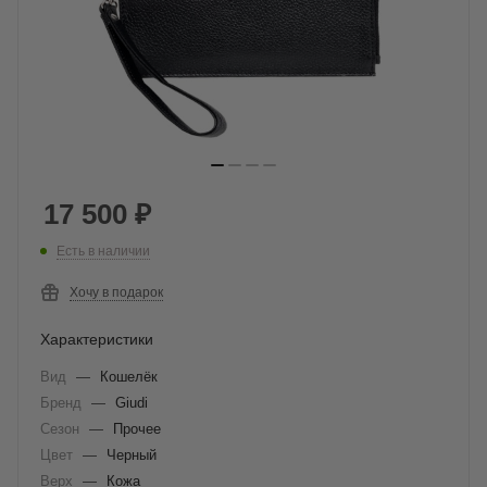
17 500
₽
Есть в наличии
Хочу в подарок
Характеристики
Вид
—
Кошелёк
Бренд
—
Giudi
Сезон
—
Прочее
Цвет
—
Черный
Верх
—
Кожа