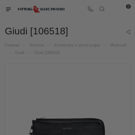
0
Giudi [106518]
—
—
—
Главная
Каталог
Косметика и аксессуары
Мужской
—
—
Giudi
Giudi [106518]