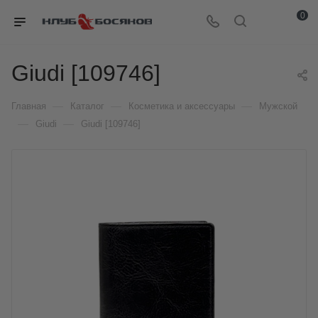
0
Giudi [109746]
—
—
—
Главная
Каталог
Косметика и аксессуары
Мужской
—
—
Giudi
Giudi [109746]