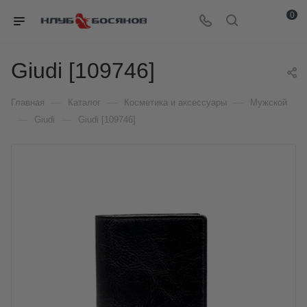
0
Giudi [109746]
—
—
—
Главная
Каталог
Косметика и аксессуары
Мужской
—
—
Giudi
Giudi [109746]