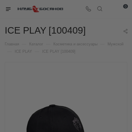
0
ICE PLAY [100409]
—
—
—
Главная
Каталог
Косметика и аксессуары
Мужской
—
—
ICE PLAY
ICE PLAY [100409]