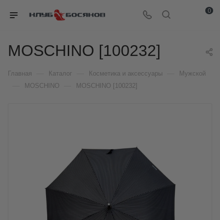
0
MOSCHINO [100232]
—
—
—
Главная
Каталог
Косметика и аксессуары
Мужской
—
—
MOSCHINO
MOSCHINO [100232]