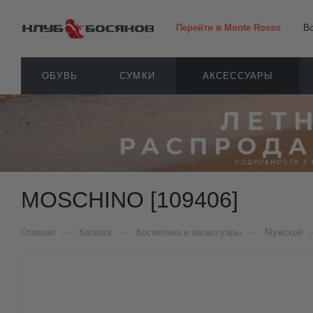
Перейти в Monte Rosso
В
ОБУВЬ
СУМКИ
АКСЕССУАРЫ
MOSCHINO [109406]
—
—
—
Главная
Каталог
Косметика и аксессуары
Мужской