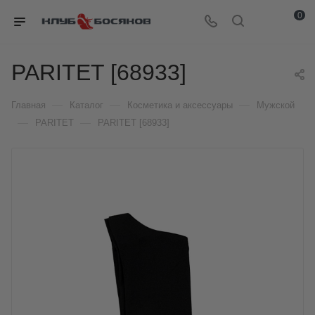
0
PARITET [68933]
—
—
—
Главная
Каталог
Косметика и аксессуары
Мужской
—
—
PARITET
PARITET [68933]