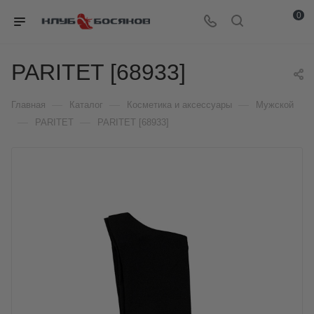
0
PARITET [68933]
—
—
—
Главная
Каталог
Косметика и аксессуары
Мужской
—
—
PARITET
PARITET [68933]