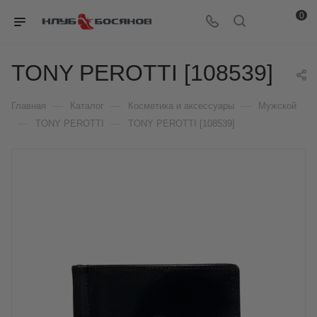
0
TONY PEROTTI [108539]
—
—
—
Главная
Каталог
Косметика и аксессуары
Мужской
—
—
TONY PEROTTI
TONY PEROTTI [108539]