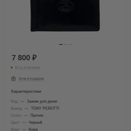
7 800
₽
Есть в наличии
Хочу в подарок
Характеристики
Вид
—
Зажим для денег
Бренд
—
TONY PEROTTI
Сезон
—
Прочее
Цвет
—
Черный
Верх
—
Кожа