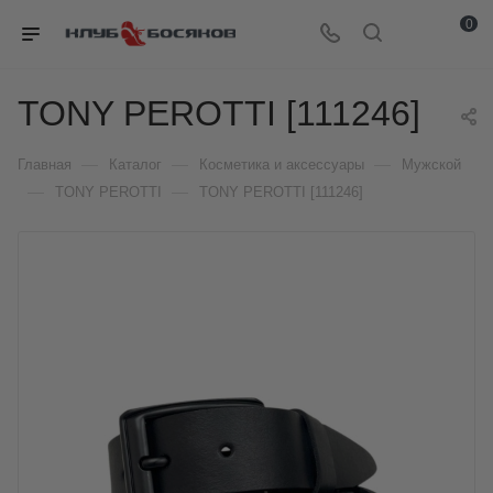
0
TONY PEROTTI [111246]
—
—
—
Главная
Каталог
Косметика и аксессуары
Мужской
—
—
TONY PEROTTI
TONY PEROTTI [111246]