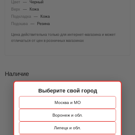
Цвет
—
Черный
Верх
—
Кожа
Подкладка
—
Кожа
Подошва
—
Резина
Цена действительна только для интернет-магазина и может
отличаться от цен в розничных магазинах
Наличие
Выберите свой город
Москва и МО
Воронеж и обл.
Липецк и обл.