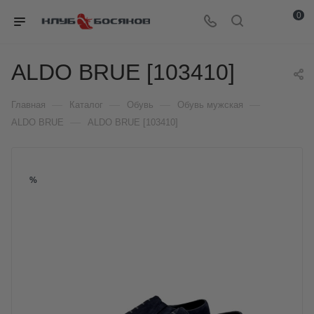
0
ALDO BRUE [103410]
—
—
—
—
Главная
Каталог
Обувь
Обувь мужская
—
ALDO BRUE
ALDO BRUE [103410]
%