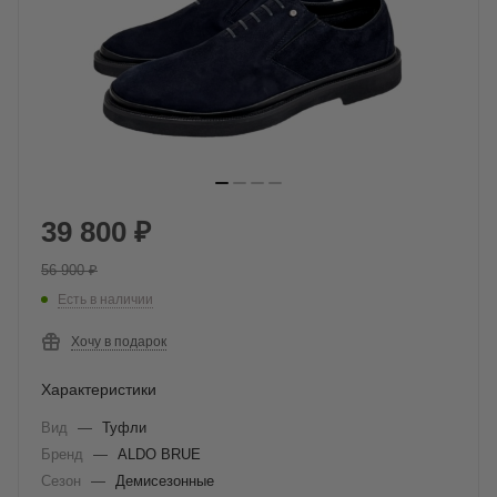
39 800
₽
56 900
₽
Есть в наличии
Хочу в подарок
Характеристики
Вид
—
Туфли
Бренд
—
ALDO BRUE
Сезон
—
Демисезонные