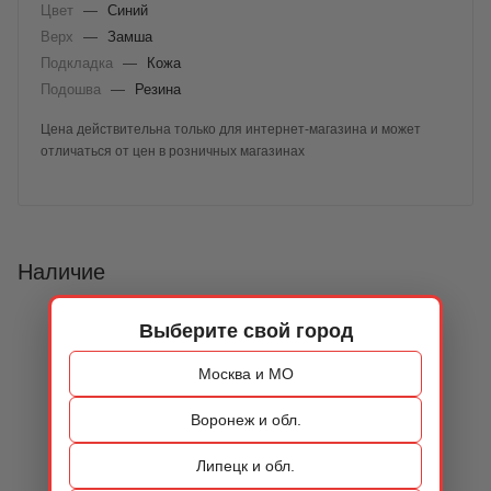
Цвет
—
Синий
Верх
—
Замша
Подкладка
—
Кожа
Подошва
—
Резина
Цена действительна только для интернет-магазина и может
отличаться от цен в розничных магазинах
Наличие
Выберите свой город
Москва и МО
Воронеж и обл.
Липецк и обл.