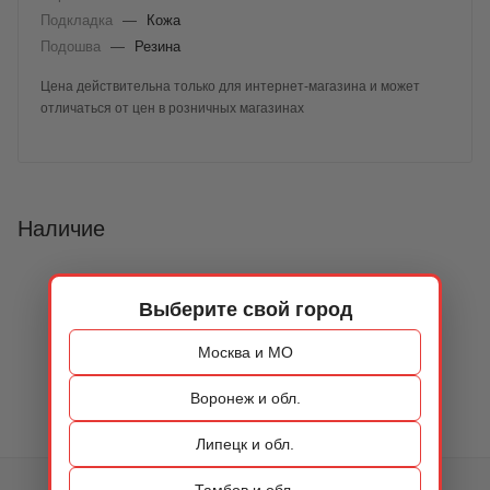
Подкладка
—
Кожа
Подошва
—
Резина
Цена действительна только для интернет-магазина и может
отличаться от цен в розничных магазинах
Наличие
Выберите свой город
Москва и МО
Воронеж и обл.
Липецк и обл.
Тамбов и обл.