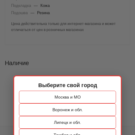
Подкладка
—
Кожа
Подошва
—
Резина
Цена действительна только для интернет-магазина и может
отличаться от цен в розничных магазинах
Наличие
Выберите свой город
Москва и МО
Воронеж и обл.
Липецк и обл.
Тамбов и обл.