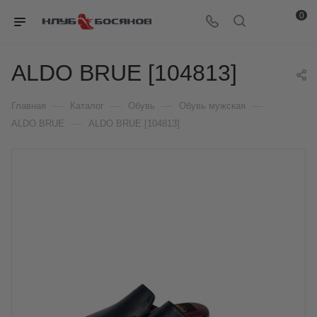
0
ALDO BRUE [104813]
—
—
—
—
Главная
Каталог
Обувь
Обувь мужская
—
ALDO BRUE
ALDO BRUE [104813]