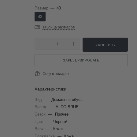
Размер
—
43
43
Таблица размеров
В КОРЗИНУ
ЗАРЕЗЕРВИРОВАТЬ
Хочу в подарок
Характеристики
Вид
—
Домашняя обувь
Бренд
—
ALDO BRUE
Сезон
—
Прочее
Цвет
—
Черный
Верх
—
Кожа
Подкладка
—
Кожа