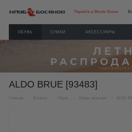
Перейти в Monte Rosso
В
ОБУВЬ
СУМКИ
АКСЕССУАРЫ
ALDO BRUE [93483]
—
—
—
—
Главная
Каталог
Обувь
Обувь мужская
ALDO B