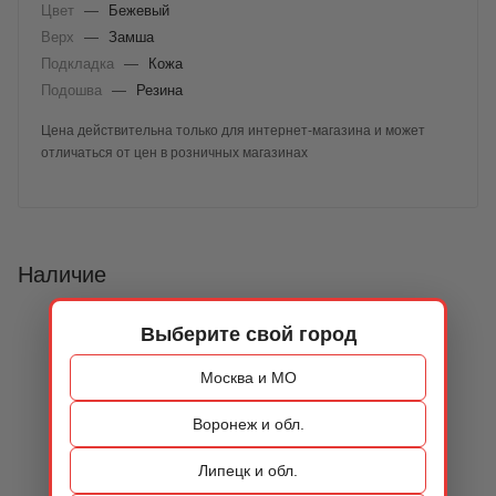
Цвет
—
Бежевый
Верх
—
Замша
Подкладка
—
Кожа
Подошва
—
Резина
Цена действительна только для интернет-магазина и может
отличаться от цен в розничных магазинах
Наличие
Выберите свой город
Москва и МО
Воронеж и обл.
Липецк и обл.