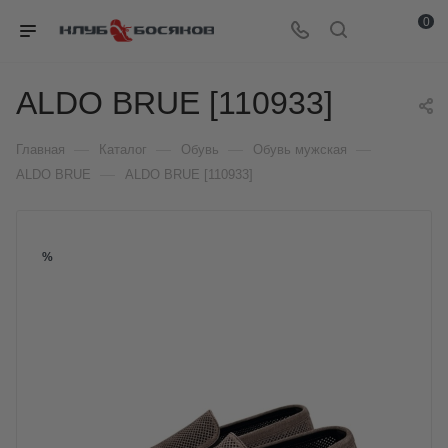
0
ALDO BRUE [110933]
—
—
—
—
Главная
Каталог
Обувь
Обувь мужская
—
ALDO BRUE
ALDO BRUE [110933]
%