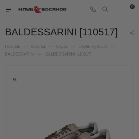
0
BALDESSARINI [110517]
—
—
—
—
Главная
Каталог
Обувь
Обувь мужская
—
BALDESSARINI
BALDESSARINI [110517]
%