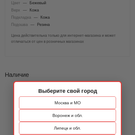
Цвет
—
Бежевый
Верх
—
Кожа
Подкладка
—
Кожа
Подошва
—
Резина
Цена действительна только для интернет-магазина и может
отличаться от цен в розничных магазинах
Наличие
Выберите свой город
Москва и МО
Воронеж и обл.
Липецк и обл.