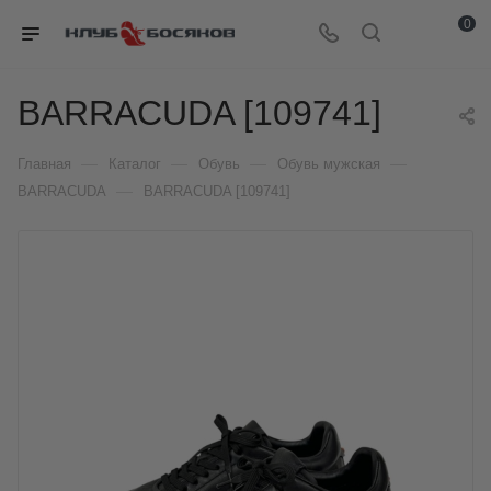
0
BARRACUDA [109741]
—
—
—
—
Главная
Каталог
Обувь
Обувь мужская
—
BARRACUDA
BARRACUDA [109741]