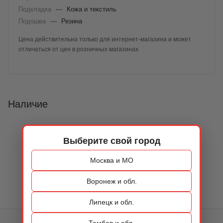
Подкладка
—
Кожа и текстиль
Подошва
—
Резина
Цена действительна только для интернет-магазина и может
отличаться от цен в розничных магазинах
Наличие
Выберите свой город
Москва и МО
Воронеж и обл.
Липецк и обл.
Тамбов и обл.