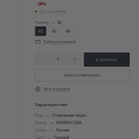
-
30
%
Есть в наличии
Размер
—
42
42
43
45
Таблица размеров
В КОРЗИНУ
ЗАРЕЗЕРВИРОВАТЬ
Хочу в подарок
Характеристики
Вид
—
Спортивная обувь
Бренд
—
BARRACUDA
Сезон
—
Летние
Цвет
—
Голубой