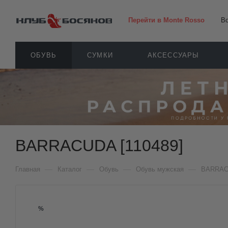
Перейти в Monte Rosso
В
ОБУВЬ
СУМКИ
АКСЕССУАРЫ
BARRACUDA [110489]
—
—
—
—
Главная
Каталог
Обувь
Обувь мужская
BARRA
%