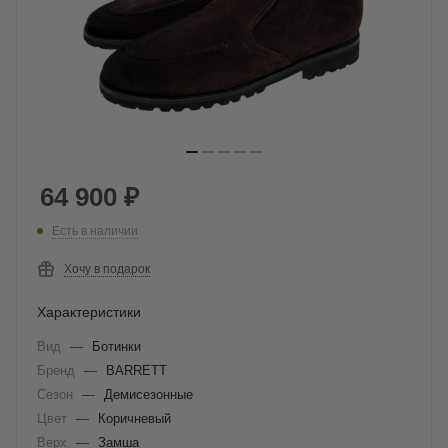
64 900
₽
Есть в наличии
Хочу в подарок
Характеристики
Вид
—
Ботинки
Бренд
—
BARRETT
Сезон
—
Демисезонные
Цвет
—
Коричневый
Верх
—
Замша