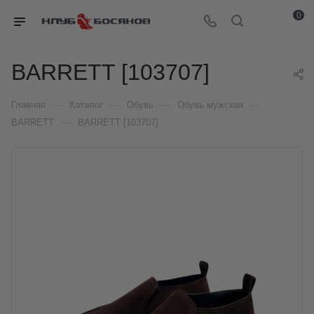
0
BARRETT [103707]
—
—
—
—
Главная
Каталог
Обувь
Обувь мужская
—
BARRETT
BARRETT [103707]