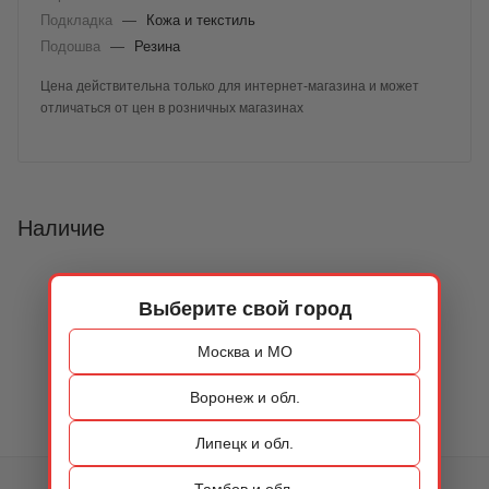
Подкладка
—
Кожа и текстиль
Подошва
—
Резина
Цена действительна только для интернет-магазина и может
отличаться от цен в розничных магазинах
Наличие
Выберите свой город
Москва и МО
Воронеж и обл.
Липецк и обл.
Тамбов и обл.