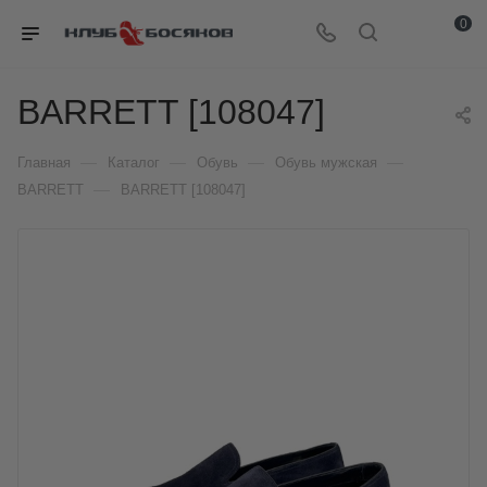
0
BARRETT [108047]
—
—
—
—
Главная
Каталог
Обувь
Обувь мужская
—
BARRETT
BARRETT [108047]