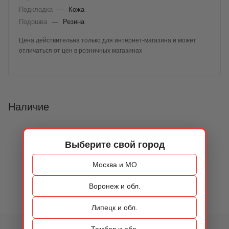
Подкладка
—
Кожа
Подошва
—
Резина
Цена действительна только для интернет-магазина и может
отличаться от цен в розничных магазинах
Наличие
Выберите свой город
Москва и МО
Воронеж и обл.
Липецк и обл.
Тамбов и обл.