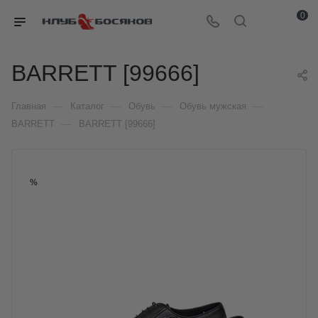
0
BARRETT [99666]
—
—
—
—
Главная
Каталог
Обувь
Обувь мужская
—
BARRETT
BARRETT [99666]
%