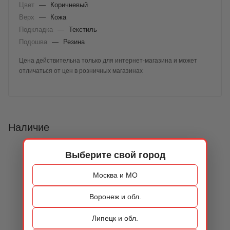
Цвет
—
Коричневый
Верх
—
Кожа
Подкладка
—
Текстиль
Подошва
—
Резина
Цена действительна только для интернет-магазина и может
отличаться от цен в розничных магазинах
Наличие
Выберите свой город
Москва и МО
Воронеж и обл.
Липецк и обл.