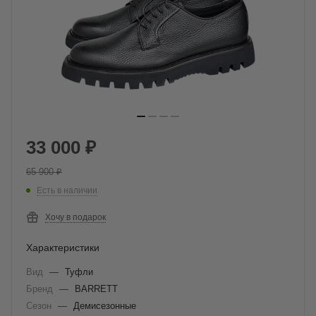
33 000
₽
65 900
₽
Есть в наличии
Хочу в подарок
Характеристики
Вид
—
Туфли
Бренд
—
BARRETT
Сезон
—
Демисезонные