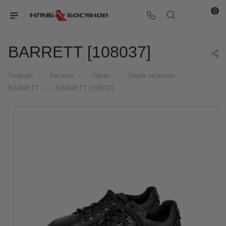
0
BARRETT [108037]
—
—
—
—
Главная
Каталог
Обувь
Обувь мужская
—
BARRETT
BARRETT [108037]