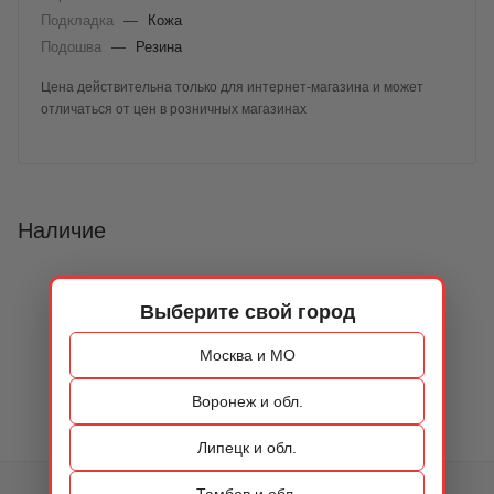
Подкладка
—
Кожа
Подошва
—
Резина
Цена действительна только для интернет-магазина и может
отличаться от цен в розничных магазинах
Наличие
Выберите свой город
Москва и МО
Воронеж и обл.
Липецк и обл.
Тамбов и обл.