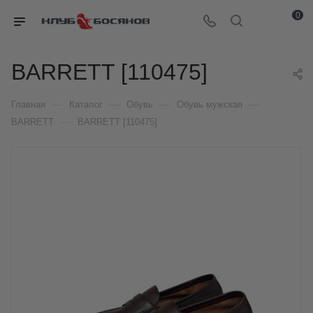
0
BARRETT [110475]
—
—
—
—
Главная
Каталог
Обувь
Обувь мужская
—
BARRETT
BARRETT [110475]