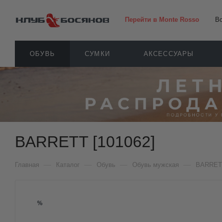
Перейти в Monte Rosso
В
ОБУВЬ
СУМКИ
АКСЕССУАРЫ
BARRETT [101062]
—
—
—
—
Главная
Каталог
Обувь
Обувь мужская
BARRET
%