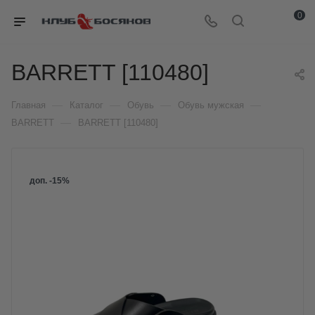
0
BARRETT [110480]
—
—
—
—
Главная
Каталог
Обувь
Обувь мужская
—
BARRETT
BARRETT [110480]
доп. -15%