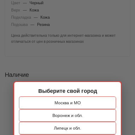
Цвет
—
Черный
Верх
—
Кожа
Подкладка
—
Кожа
Подошва
—
Резина
Цена действительна только для интернет-магазина и может
отличаться от цен в розничных магазинах
Наличие
Выберите свой город
Москва и МО
Воронеж и обл.
Липецк и обл.