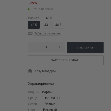
-
35
%
Есть в наличии
Размер
—
42.5
42.5
43
44.5
Таблица размеров
В КОРЗИНУ
ЗАРЕЗЕРВИРОВАТЬ
Хочу в подарок
Характеристики
Вид
—
Туфли
Бренд
—
BARRETT
Сезон
—
Летние
Цвет
—
Бежевый