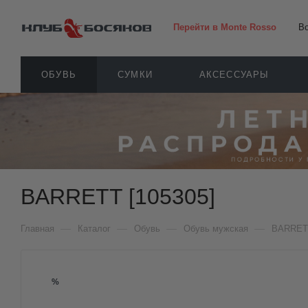
Перейти в Monte Rosso
В
ОБУВЬ
СУМКИ
АКСЕССУАРЫ
BARRETT [105305]
—
—
—
—
Главная
Каталог
Обувь
Обувь мужская
BARRET
%