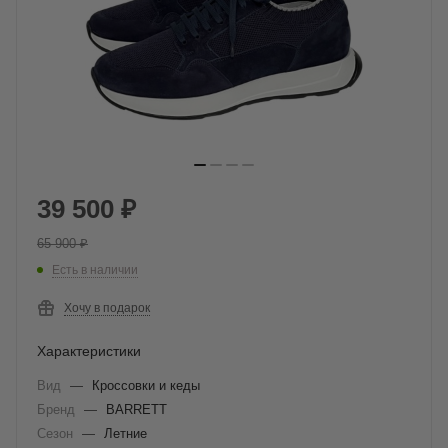
39 500
₽
65 900
₽
Есть в наличии
Хочу в подарок
Характеристики
Вид
—
Кроссовки и кеды
Бренд
—
BARRETT
Сезон
—
Летние