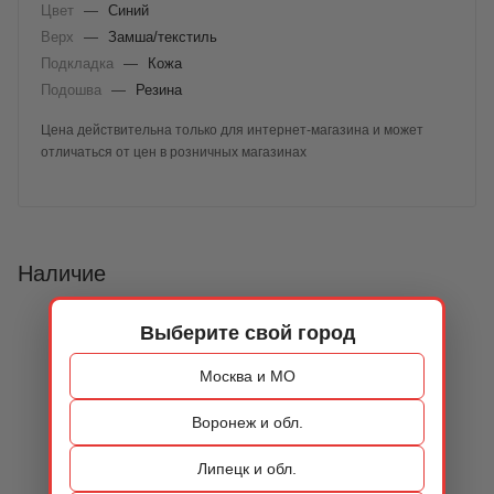
Цвет
—
Синий
Верх
—
Замша/текстиль
Подкладка
—
Кожа
Подошва
—
Резина
Цена действительна только для интернет-магазина и может
отличаться от цен в розничных магазинах
Наличие
Выберите свой город
Москва и МО
Воронеж и обл.
Липецк и обл.