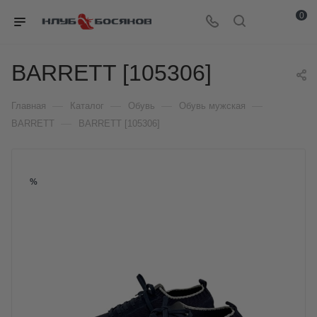
0
BARRETT [105306]
—
—
—
—
Главная
Каталог
Обувь
Обувь мужская
—
BARRETT
BARRETT [105306]
%