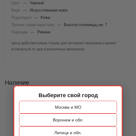
Цвет
—
Черный
Верх
—
Искусственная кожа
Подкладка
—
Кожа
Прочие характеристики
—
Высота голенища,см: 7
Подошва
—
Резина
Цена действительна только для интернет-магазина и может
отличаться от цен в розничных магазинах
Наличие
Выберите свой город
Москва и МО
Воронеж и обл.
Липецк и обл.