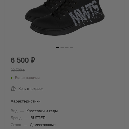
6 500
₽
32 500
₽
Есть в наличии
Хочу в подарок
Характеристики
Вид
—
Кроссовки и кеды
Бренд
—
BUTTERI
Сезон
—
Демисезонные