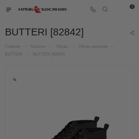
0
BUTTERI [82842]
—
—
—
—
Главная
Каталог
Обувь
Обувь мужская
—
BUTTERI
BUTTERI [82842]
%