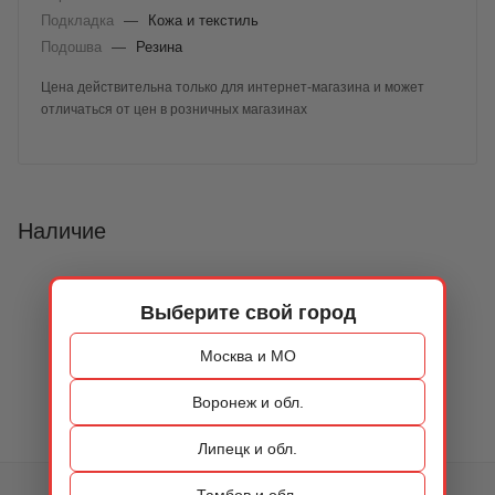
Подкладка
—
Кожа и текстиль
Подошва
—
Резина
Цена действительна только для интернет-магазина и может
отличаться от цен в розничных магазинах
Наличие
Выберите свой город
Москва и МО
Воронеж и обл.
Липецк и обл.
Тамбов и обл.