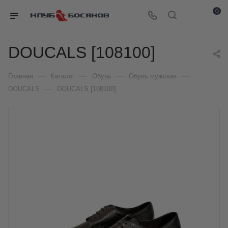
0
DOUCALS [108100]
—
—
—
—
Главная
Каталог
Обувь
Обувь мужская
—
DOUCALS
DOUCALS [108100]