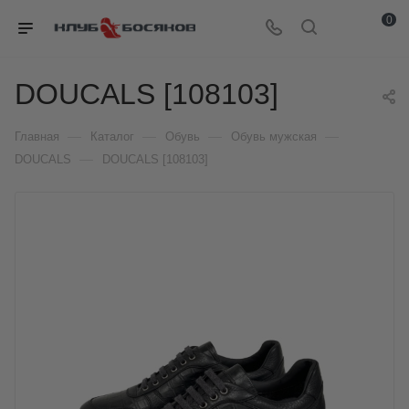
0
DOUCALS [108103]
—
—
—
—
Главная
Каталог
Обувь
Обувь мужская
—
DOUCALS
DOUCALS [108103]