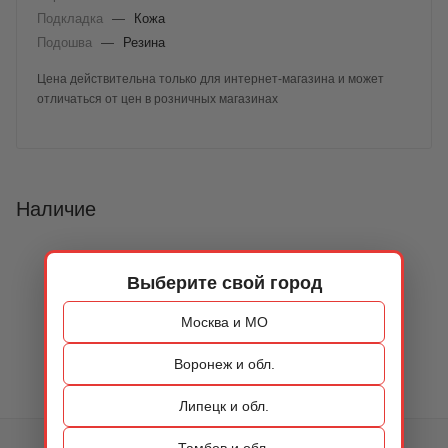
Подкладка
—
Кожа
Подошва
—
Резина
Цена действительна только для интернет-магазина и может
отличаться от цен в розничных магазинах
Наличие
Выберите свой город
Москва и МО
Воронеж и обл.
Липецк и обл.
Тамбов и обл.