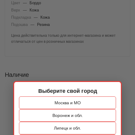
Цвет
—
Бордо
Верх
—
Кожа
Подкладка
—
Кожа
Подошва
—
Резина
Цена действительна только для интернет-магазина и может
отличаться от цен в розничных магазинах
Наличие
Выберите свой город
Москва и МО
Воронеж и обл.
Липецк и обл.