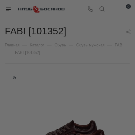
0
FABI [101352]
—
—
—
—
Главная
Каталог
Обувь
Обувь мужская
FABI
—
FABI [101352]
%