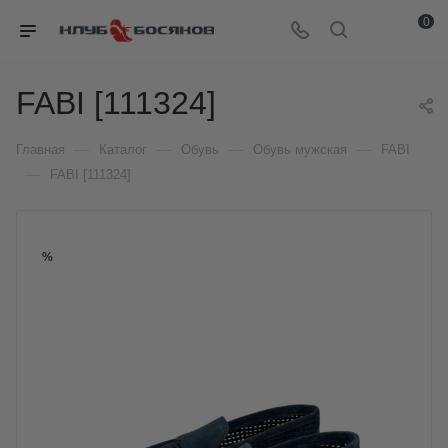
0
FABI [111324]
—
—
—
—
Главная
Каталог
Обувь
Обувь мужская
FABI
—
FABI [111324]
%