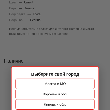
Цвет
—
Синий
Верх
—
Замша
Подкладка
—
Кожа
Подошва
—
Резина
Цена действительна только для интернет-магазина и может
отличаться от цен в розничных магазинах
Наличие
Выберите свой город
Москва и МО
Воронеж и обл.
Липецк и обл.