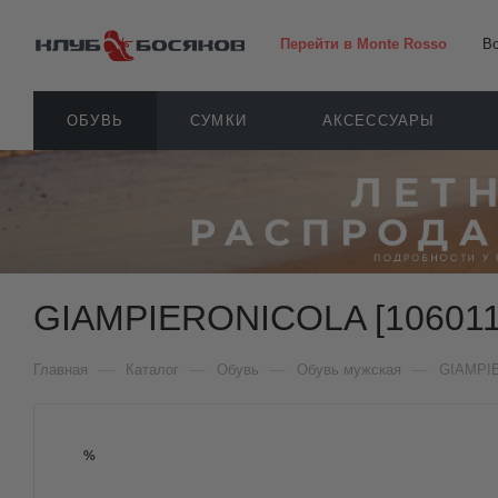
Перейти в Monte Rosso
В
ОБУВЬ
СУМКИ
АКСЕССУАРЫ
GIAMPIERONICOLA [106011
—
—
—
—
Главная
Каталог
Обувь
Обувь мужская
GIAMPI
%