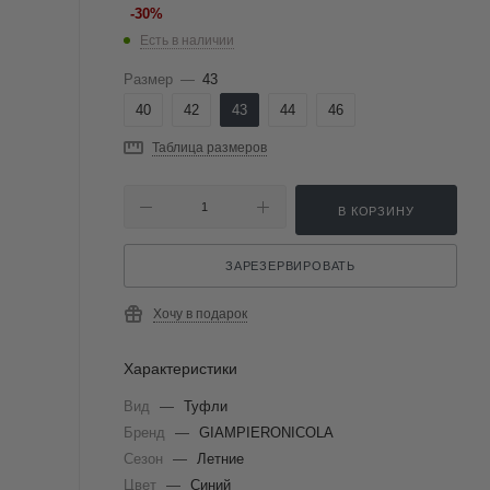
-
30
%
Есть в наличии
Размер
—
43
40
42
43
44
46
Таблица размеров
В КОРЗИНУ
ЗАРЕЗЕРВИРОВАТЬ
Хочу в подарок
Характеристики
Вид
—
Туфли
Бренд
—
GIAMPIERONICOLA
Сезон
—
Летние
Цвет
—
Синий