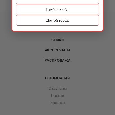
Тамбов и обл.
КАТАЛОГ
Другой город
ОБУВЬ
СУМКИ
АКСЕССУАРЫ
РАСПРОДАЖА
О КОМПАНИИ
О компании
Новости
Контакты