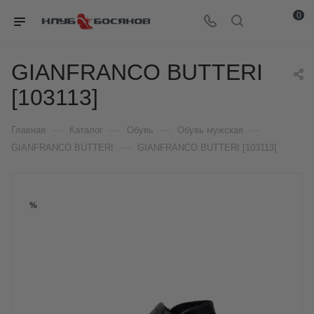
0
GIANFRANCO BUTTERI
[103113]
—
—
—
—
Главная
Каталог
Обувь
Обувь мужская
—
GIANFRANCO BUTTERI
GIANFRANCO BUTTERI [103113]
%