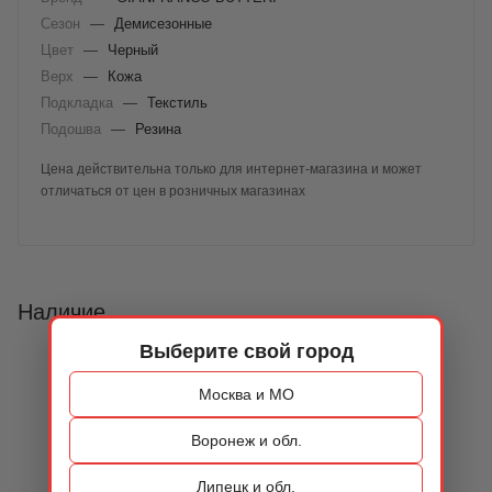
Сезон
—
Демисезонные
Цвет
—
Черный
Верх
—
Кожа
Подкладка
—
Текстиль
Подошва
—
Резина
Цена действительна только для интернет-магазина и может
отличаться от цен в розничных магазинах
Наличие
Выберите свой город
Москва и МО
Воронеж и обл.
Липецк и обл.