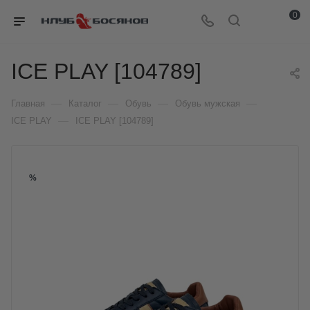
0
ICE PLAY [104789]
—
—
—
—
Главная
Каталог
Обувь
Обувь мужская
—
ICE PLAY
ICE PLAY [104789]
%