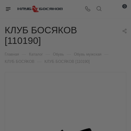
0
КЛУБ БОСЯКОВ
[110190]
—
—
—
—
Главная
Каталог
Обувь
Обувь мужская
—
КЛУБ БОСЯКОВ
КЛУБ БОСЯКОВ [110190]