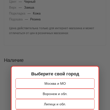
Цвет
—
Черный
Верх
—
Замша
Подкладка
—
Кожа
Подошва
—
Резина
Цена действительна только для интернет-магазина и может
отличаться от цен в розничных магазинах
Наличие
Выберите свой город
Москва и МО
Воронеж и обл.
Липецк и обл.