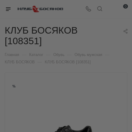
0
КЛУБ БОСЯКОВ
[108351]
—
—
—
—
Главная
Каталог
Обувь
Обувь мужская
—
КЛУБ БОСЯКОВ
КЛУБ БОСЯКОВ [108351]
%