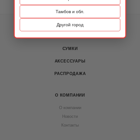
Тамбов и обл.
КАТАЛОГ
Другой город
ОБУВЬ
СУМКИ
АКСЕССУАРЫ
РАСПРОДАЖА
О КОМПАНИИ
О компании
Новости
Контакты