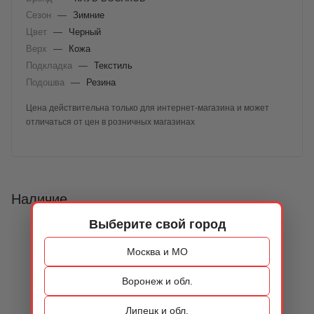
Сезон
—
Зимние
Цвет
—
Черный
Верх
—
Кожа
Подкладка
—
Текстиль
Подошва
—
Резина
Цена действительна только для интернет-магазина и может
отличаться от цен в розничных магазинах
Наличие
Выберите свой город
Москва и МО
Воронеж и обл.
Липецк и обл.