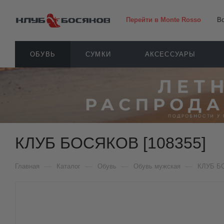
Перейти в Monte Rosso
В
ОБУВЬ
СУМКИ
АКСЕССУАРЫ
КЛУБ БОСЯКОВ [108355]
—
—
—
—
Главная
Каталог
Обувь
Обувь мужская
КЛУБ Б