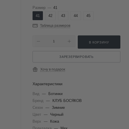
Размер
—
41
41
42
43
44
45
Таблица размеров
В КОРЗИНУ
ЗАРЕЗЕРВИРОВАТЬ
Хочу в подарок
Характеристики
Вид
—
Ботинки
Бренд
—
КЛУБ БОСЯКОВ
Сезон
—
Зимние
Цвет
—
Черный
Верх
—
Кожа
Подкладка
—
Мех