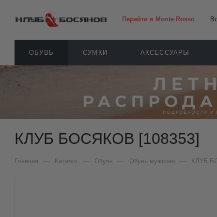
Перейти в Monte Rosso
В
ОБУВЬ
СУМКИ
АКСЕССУАРЫ
КЛУБ БОСЯКОВ [108353]
—
—
—
—
Главная
Каталог
Обувь
Обувь мужская
КЛУБ Б