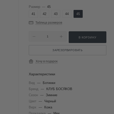
Размер
—
45
41
42
43
44
45
Таблица размеров
В КОРЗИНУ
ЗАРЕЗЕРВИРОВАТЬ
Хочу в подарок
Характеристики
Вид
—
Ботинки
Бренд
—
КЛУБ БОСЯКОВ
Сезон
—
Зимние
Цвет
—
Черный
Верх
—
Кожа
Подкладка
—
Мех