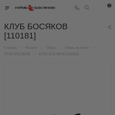
0
КЛУБ БОСЯКОВ
[110181]
—
—
—
—
Главная
Каталог
Обувь
Обувь мужская
—
КЛУБ БОСЯКОВ
КЛУБ БОСЯКОВ [110181]