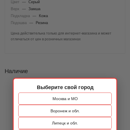
Цвет
—
Серый
Верх
—
Замша
Подкладка
—
Кожа
Подошва
—
Резина
Цена действительна только для интернет-магазина и может
отличаться от цен в розничных магазинах
Наличие
Выберите свой город
Москва и МО
Воронеж и обл.
Липецк и обл.