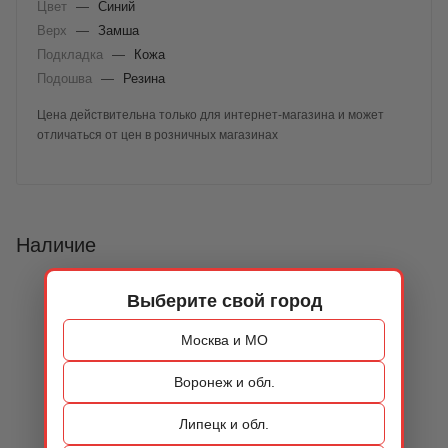
Цвет
—
Синий
Верх
—
Замша
Подкладка
—
Кожа
Подошва
—
Резина
Цена действительна только для интернет-магазина и может
отличаться от цен в розничных магазинах
Наличие
Выберите свой город
Москва и МО
Воронеж и обл.
Липецк и обл.