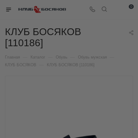
0
КЛУБ БОСЯКОВ
[110186]
—
—
—
—
Главная
Каталог
Обувь
Обувь мужская
—
КЛУБ БОСЯКОВ
КЛУБ БОСЯКОВ [110186]