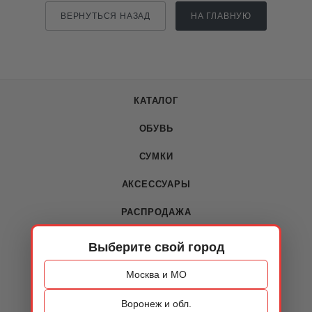
ВЕРНУТЬСЯ НАЗАД
НА ГЛАВНУЮ
КАТАЛОГ
ОБУВЬ
СУМКИ
АКСЕССУАРЫ
РАСПРОДАЖА
Выберите свой город
О КОМПАНИИ
Москва и МО
О компании
Воронеж и обл.
Новости