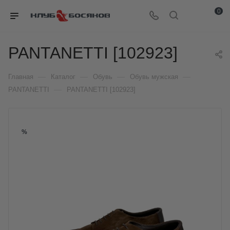
0
PANTANETTI [102923]
—
—
—
—
Главная
Каталог
Обувь
Обувь мужская
—
PANTANETTI
PANTANETTI [102923]
%