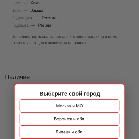
Цвет
—
Хаки
Верх
—
Замша
Подкладка
—
Текстиль
Подошва
—
Резина
Цена действительна только для интернет-магазина и может
отличаться от цен в розничных магазинах
Наличие
Выберите свой город
Москва и МО
Воронеж и обл.
Липецк и обл.