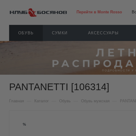
Перейти в Monte Rosso
В
ОБУВЬ
СУМКИ
АКСЕССУАРЫ
PANTANETTI [106314]
—
—
—
—
Главная
Каталог
Обувь
Обувь мужская
PANTAN
%