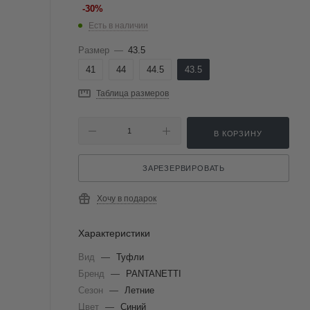
-
30
%
Есть в наличии
Размер
—
43.5
41
44
44.5
43.5
Таблица размеров
В КОРЗИНУ
ЗАРЕЗЕРВИРОВАТЬ
Хочу в подарок
Характеристики
Вид
—
Туфли
Бренд
—
PANTANETTI
Сезон
—
Летние
Цвет
—
Синий