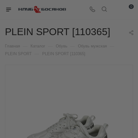
0
PLEIN SPORT [110365]
—
—
—
—
Главная
Каталог
Обувь
Обувь мужская
—
PLEIN SPORT
PLEIN SPORT [110365]