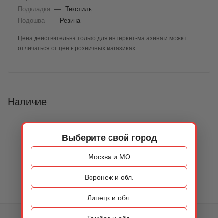
Подкладка
—
Текстиль
Подошва
—
Резина
Цена действительна только для интернет-магазина и может
отличаться от цен в розничных магазинах
Наличие
Выберите свой город
Москва и МО
Воронеж и обл.
Липецк и обл.
Тамбов и обл.