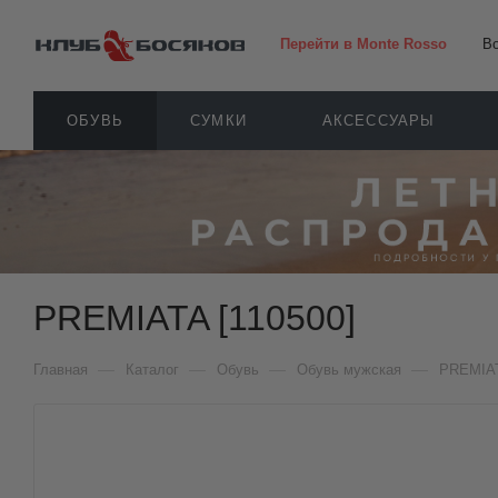
Перейти в Monte Rosso
В
ОБУВЬ
СУМКИ
АКСЕССУАРЫ
PREMIATA [110500]
—
—
—
—
Главная
Каталог
Обувь
Обувь мужская
PREMIA