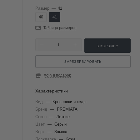
Размер
—
41
40
41
Таблица размеров
В КОРЗИНУ
ЗАРЕЗЕРВИРОВАТЬ
Хочу в подарок
Характеристики
Вид
—
Кроссовки и кеды
Бренд
—
PREMIATA
Сезон
—
Летние
Цвет
—
Серый
Верх
—
Замша
Подкладка
—
Кожа