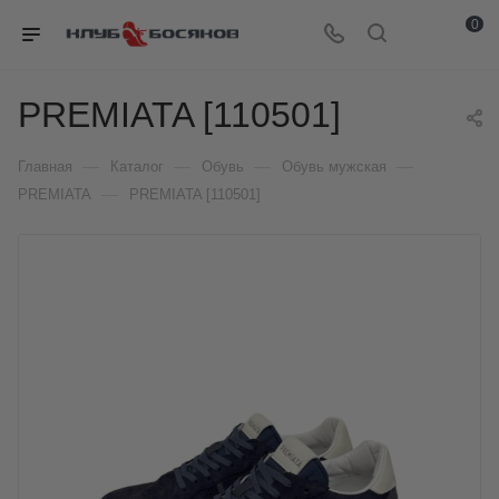
0
PREMIATA [110501]
—
—
—
—
Главная
Каталог
Обувь
Обувь мужская
—
PREMIATA
PREMIATA [110501]