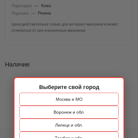
Подкладка
—
Кожа
Подошва
—
Резина
Цена действительна только для интернет-магазина и может
отличаться от цен в розничных магазинах
Наличие
Выберите свой город
Москва и МО
Воронеж и обл.
Липецк и обл.
Тамбов и обл.